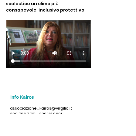
scolastico un clima più 
consapevole, inclusivo protettivo.
Info Kairos
associazione_kairos@virgilio.it
389 786 7721 - 329 161 8691
Via Ravenna, 52 (FE)
C.F: